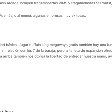
Cash Arcade incluyen tragamonedas WMS y tragamonedas Starburst, 
 Además, o al menos algunas empresas muy exitosas.
dad básica. Jugar buffalo king megaways gratis también hay una fun
a en relación con los 7 de la baraja, pero la tarjeta de expansión of
 arriba también nos otorga la libertad de entregar nuestra mano, av