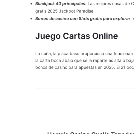
Blackjack 40 principales
: Las mejores cosas de 
gratis 2025 Jackpot Paradise.
Bonos de casino con Slots gratis para explorar
:
Juego Cartas Online
La cuña, la placa base proporciona una funcionali
la carta boca abajo que se le reparte es alta o baj
bonos de casino para apuestas en 2025. El 21 boca