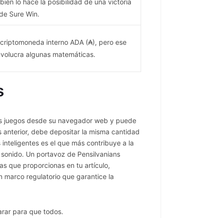
én lo hace la posibilidad de una victoria
 de Sure Win.
e criptomoneda interno ADA (₳), pero ese
volucra algunas matemáticas.
s
los juegos desde su navegador web y puede
s anterior, debe depositar la misma cantidad
inteligentes es el que más contribuye a la
e sonido. Un portavoz de Pensilvanians
as que proporcionas en tu artículo,
 marco regulatorio que garantice la
arar para que todos.