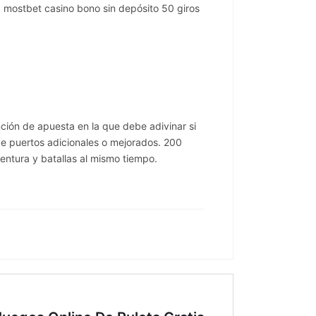
mostbet casino bono sin depósito 50 giros
ción de apuesta en la que debe adivinar si
rece puertos adicionales o mejorados. 200
entura y batallas al mismo tiempo.